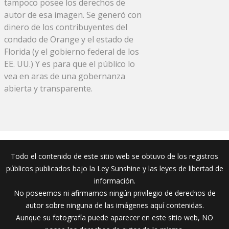
tampoco posee los derechos de
autor de esa imagen. Se generó con
dinero de los contribuyentes del
condado de Orange y el estado de
Florida (y el gobierno federal de los
EE. UU.) Y es para que el público lo
vea en aras de una gobernanza
abierta y transparente.
Todo el contenido de este sitio web se obtuvo de los registros
públicos publicados bajo la Ley Sunshine y las leyes de libertad de
información.
No poseemos ni afirmamos ningún privilegio de derechos de
autor sobre ninguna de las imágenes aquí contenidas.
Aunque su fotografía puede aparecer en este sitio web, NO