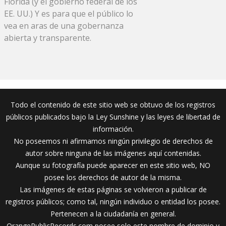
Florida (y el gobierno federal de los
EE. UU.) Y es para que el público lo
vea en aras de una gobernanza
abierta y transparente.
Todo el contenido de este sitio web se obtuvo de los registros
públicos publicados bajo la Ley Sunshine y las leyes de libertad de
información.
No poseemos ni afirmamos ningún privilegio de derechos de
autor sobre ninguna de las imágenes aquí contenidas.
Aunque su fotografía puede aparecer en este sitio web, NO
posee los derechos de autor de la misma.
Las imágenes de estas páginas se volvieron a publicar de
registros públicos; como tal, ningún individuo o entidad los posee.
Pertenecen a la ciudadanía en general.
OrangePublicRecords.com posee solo este nombre de dominio y