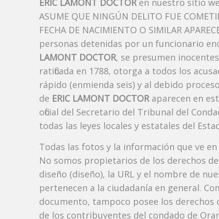
ERIC LAMONT DOCTOR
en nuestro sitio w
ASUME QUE NINGÚN DELITO FUE COMETID
FECHA DE NACIMIENTO O SIMILAR APARECE A
personas detenidas por un funcionario enc
LAMONT DOCTOR
, se presumen inocentes
ratificada en 1788, otorga a todos los acusa
rápido (enmienda seis) y al debido proceso
de
ERIC LAMONT DOCTOR
aparecen en est
oficial del Secretario del Tribunal del Co
todas las leyes locales y estatales del Estad
Todas las fotos y la información que ve en
No somos propietarios de los derechos de 
diseño (diseño), la URL y el nombre de nu
pertenecen a la ciudadanía en general. Co
documento, tampoco posee los derechos d
de los contribuyentes del condado de Orang