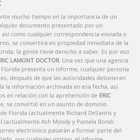
:
rante mucho tiempo en la importancia de un
ualquier documento presentado por un
o, así como cualquier correspondencia enviada o
rno, se convertirá en propiedad inmediata de la
orida, la gente tiene derecho a saber. Es por eso
ERIC LAMONT DOCTOR
. Una vez que una agencia
, Florida presenta un informe, cualquier persona
ces, después de que las autoridades detuvieran
da la información archivada en esa fecha, así
os en relación con la aprehensión de
ERIC
, se convirtió en un asunto de dominio
r de Florida (actualmente Richard DeSantis y
neral (actualmente Ash Moody y Pamela Bondi
correo electrónico pasarán a formar parte del
elado, por cualquier motivo, el informe