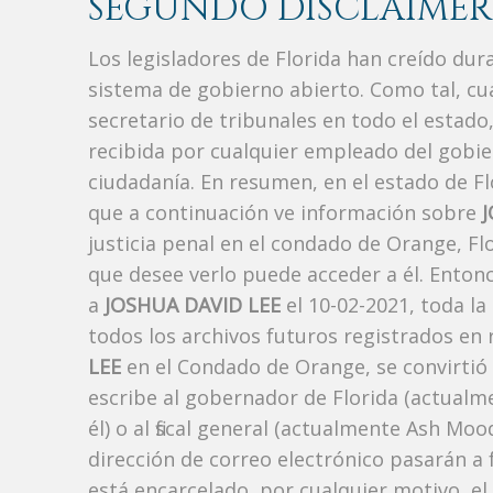
SEGUNDO DISCLAIMER
Los legisladores de Florida han creído du
sistema de gobierno abierto. Como tal, c
secretario de tribunales en todo el estad
recibida por cualquier empleado del gobie
ciudadanía. En resumen, en el estado de Fl
que a continuación ve información sobre
J
justicia penal en el condado de Orange, F
que desee verlo puede acceder a él. Enton
a
JOSHUA DAVID LEE
el 10-02-2021, toda la
todos los archivos futuros registrados en
LEE
en el Condado de Orange, se convirtió 
escribe al gobernador de Florida (actualm
él) o al fiscal general (actualmente Ash Mo
dirección de correo electrónico pasarán a f
está encarcelado, por cualquier motivo, el