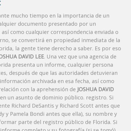
:
rante mucho tiempo en la importancia de un
ualquier documento presentado por un
o, así como cualquier correspondencia enviada o
rno, se convertirá en propiedad inmediata de la
orida, la gente tiene derecho a saber. Es por eso
OSHUA DAVID LEE
. Una vez que una agencia de
lorida presenta un informe, cualquier persona
ces, después de que las autoridades detuvieran
 información archivada en esa fecha, así como
 relación con la aprehensión de
JOSHUA DAVID
en un asunto de dominio público. registro. Si
ente Richard DeSantis y Richard Scott antes que
ody y Pamela Bondi antes que ella), su nombre y
ormar parte del registro público de Florida. Si
 informe completo y su fotografía (si se tomó)