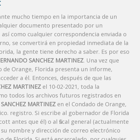
:
rante mucho tiempo en la importancia de un
ualquier documento presentado por un
o, así como cualquier correspondencia enviada o
rno, se convertirá en propiedad inmediata de la
orida, la gente tiene derecho a saber. Es por eso
FERNANDO SANCHEZ MARTINEZ
. Una vez que
do de Orange, Florida presenta un informe,
cceder a él. Entonces, después de que las
HEZ MARTINEZ
el 10-02-2021, toda la
omo todos los archivos futuros registrados en
 SANCHEZ MARTINEZ
en el Condado de Orange,
co. registro. Si escribe al gobernador de Florida
tt antes que él) o al fiscal general (actualmente
 su nombre y dirección de correo electrónico
o de Florida. Si está encarcelado, por cualquier