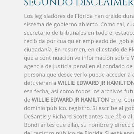
SEGUNDO DISCLAIMER
Los legisladores de Florida han creído du
sistema de gobierno abierto. Como tal, c
secretario de tribunales en todo el estad
recibida por cualquier empleado del gobie
ciudadanía. En resumen, en el estado de Fl
que a continuación ve información sobre
agencia de justicia penal en el condado de
persona que desee verlo puede acceder a é
detuvieran a
WILLIE EDWARD JR HAMILTO
esa fecha, así como todos los archivos fut
de
WILLIE EDWARD JR HAMILTON
en el Con
dominio público. registro. Si escribe al g
DeSantis y Richard Scott antes que él) o a
Bondi antes que ella), su nombre y direcc
del registro público de Florida. Si está en