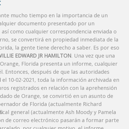
:
rante mucho tiempo en la importancia de un
ualquier documento presentado por un
o, así como cualquier correspondencia enviada o
rno, se convertirá en propiedad inmediata de la
orida, la gente tiene derecho a saber. Es por eso
WILLIE EDWARD JR HAMILTON
. Una vez que una
 Orange, Florida presenta un informe, cualquier
l. Entonces, después de que las autoridades
N
el 10-02-2021, toda la información archivada en
uros registrados en relación con la aprehensión
dado de Orange, se convirtió en un asunto de
obernador de Florida (actualmente Richard
l fiscal general (actualmente Ash Moody y Pamela
ión de correo electrónico pasarán a formar parte
carcelado, por cualquier motivo, el informe