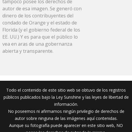
tampoco posee los derechos de
autor de esa imagen. Se generó con
dinero de los contribuyentes del
condado de Orange y el estado de
Florida (y el gobierno federal de los
EE. UU.) Y es para que el público lo
vea en aras de una gobernanza
abierta y transparente.
Todo el contenido de este sitio web se obtuvo de los registros
públicos publicados bajo la Ley Sunshine y las leyes de libertad de
información.
No poseemos ni afirmamos ningún privilegio de derechos de
autor sobre ninguna de las imágenes aquí contenidas.
Aunque su fotografía puede aparecer en este sitio web, NO