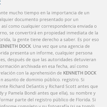
:
rante mucho tiempo en la importancia de un
ualquier documento presentado por un
o, así como cualquier correspondencia enviada o
rno, se convertirá en propiedad inmediata de la
orida, la gente tiene derecho a saber. Es por eso
KENNETH DOCK
. Una vez que una agencia de
lorida presenta un informe, cualquier persona
ces, después de que las autoridades detuvieran
nformación archivada en esa fecha, así como
 relación con la aprehensión de
KENNETH DOCK
n asunto de dominio público. registro. Si
ente Richard DeSantis y Richard Scott antes que
ody y Pamela Bondi antes que ella), su nombre y
ormar parte del registro público de Florida. Si
 informe completo y su fotografía (si se tomó)