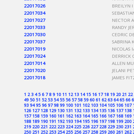
22017026
BREILYN 
22017034
SEBASTIA
22017027
NECTOR A
22017033
RANDY JE
22017030
CEDRIC D
22017037
SABRINA 
22017019
NICOLAS 
22017024
DERRICK 
22017014
ALLEN M
22017020
JELANI P
22017018
JAMES FI
1
2
3
4
5
6
7
8
9
10
11
12
13
14
15
16
17
18
19
20
21
22
49
50
51
52
53
54
55
56
57
58
59
60
61
62
63
64
65
66
6
93
94
95
96
97
98
99
100
101
102
103
104
105
106
107
126
127
128
129
130
131
132
133
134
135
136
137
138
157
158
159
160
161
162
163
164
165
166
167
168
169
188
189
190
191
192
193
194
195
196
197
198
199
200
219
220
221
222
223
224
225
226
227
228
229
230
231
250
251
252
253
254
255
256
257
258
259
260
261
262