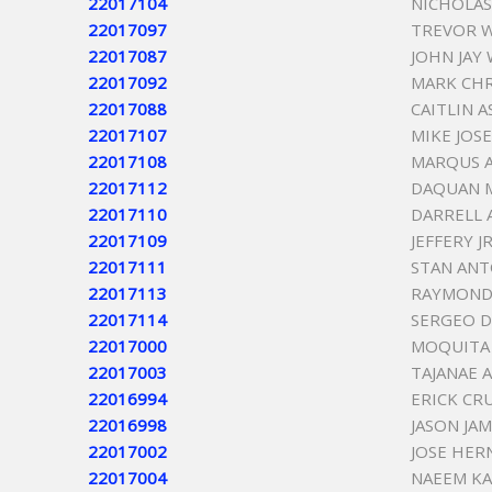
22017104
NICHOLA
22017097
TREVOR W
22017087
JOHN JAY
22017092
MARK CHR
22017088
CAITLIN 
22017107
MIKE JOS
22017108
MARQUS 
22017112
DAQUAN 
22017110
DARRELL 
22017109
JEFFERY J
22017111
STAN AN
22017113
RAYMOND
22017114
SERGEO D
22017000
MOQUITA
22017003
TAJANAE 
22016994
ERICK CR
22016998
JASON JA
22017002
JOSE HER
22017004
NAEEM K