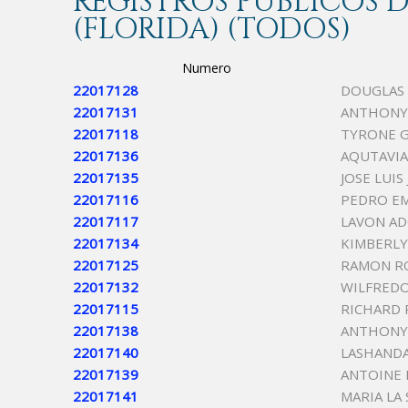
REGISTROS PÚBLICOS
(FLORIDA) (TODOS)
Numero
22017128
DOUGLAS 
22017131
ANTHONY 
22017118
TYRONE G
22017136
AQUTAVIA
22017135
JOSE LUIS
22017116
PEDRO E
22017117
LAVON A
22017134
KIMBERLY
22017125
RAMON R
22017132
WILFREDO
22017115
RICHARD
22017138
ANTHONY
22017140
LASHANDA
22017139
ANTOINE
22017141
MARIA LA