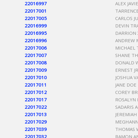
22016997
ALEX JAV
22017001
TARRENC
22017005
CARLOS J
22016999
DEVIN TR
22016995
DARRION 
22016996
ANDREW 
22017006
MICHAEL 
22017007
SHANE TH
22017008
DONALD 
22017009
ERNEST JR
22017010
JOSHUA V
22017011
JANE DOE
22017012
COREY B
22017017
ROSALYN 
22017022
SADARIS 
22017013
JEREMIAH
22017029
MEGHANN
22017039
THOMAS 
22017032
RAMON A