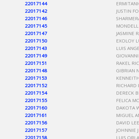
22017144
ERMITANI
22017142
JUSTIN F
22017146
SHARMERA
22017145
MONDELL
22017147
JASMINE 
22017150
EXOLOY L
22017143
LUIS ANG
22017149
GIOVANN
22017151
RAKEL RI
22017148
GIBRIAN 
22017153
KENNEIT
22017152
RICHARD 
22017154
DERECK B
22017155
FELICA M
22017160
DAKOTA W
22017161
MIGUEL A
22017156
DAVID LE
22017157
JOHNNIE 
22017158
LUIS ORL