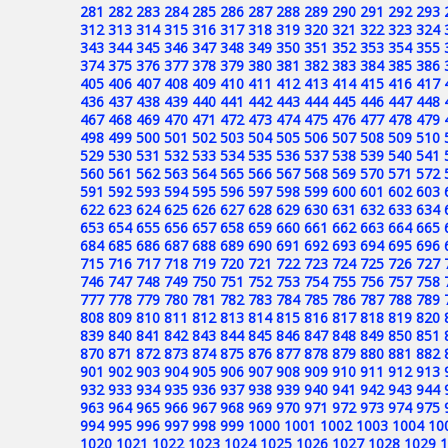
281
282
283
284
285
286
287
288
289
290
291
292
293
312
313
314
315
316
317
318
319
320
321
322
323
324
343
344
345
346
347
348
349
350
351
352
353
354
355
374
375
376
377
378
379
380
381
382
383
384
385
386
405
406
407
408
409
410
411
412
413
414
415
416
417
436
437
438
439
440
441
442
443
444
445
446
447
448
467
468
469
470
471
472
473
474
475
476
477
478
479
498
499
500
501
502
503
504
505
506
507
508
509
510
529
530
531
532
533
534
535
536
537
538
539
540
541
560
561
562
563
564
565
566
567
568
569
570
571
572
591
592
593
594
595
596
597
598
599
600
601
602
603
622
623
624
625
626
627
628
629
630
631
632
633
634
653
654
655
656
657
658
659
660
661
662
663
664
665
684
685
686
687
688
689
690
691
692
693
694
695
696
715
716
717
718
719
720
721
722
723
724
725
726
727
746
747
748
749
750
751
752
753
754
755
756
757
758
777
778
779
780
781
782
783
784
785
786
787
788
789
808
809
810
811
812
813
814
815
816
817
818
819
820
839
840
841
842
843
844
845
846
847
848
849
850
851
870
871
872
873
874
875
876
877
878
879
880
881
882
901
902
903
904
905
906
907
908
909
910
911
912
913
932
933
934
935
936
937
938
939
940
941
942
943
944
963
964
965
966
967
968
969
970
971
972
973
974
975
994
995
996
997
998
999
1000
1001
1002
1003
1004
10
1020
1021
1022
1023
1024
1025
1026
1027
1028
1029
1