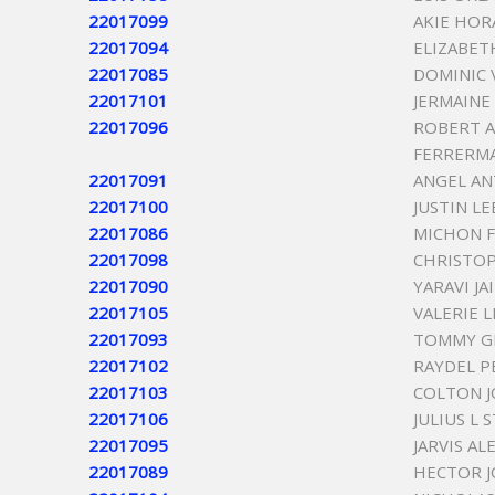
22017099
AKIE HOR
22017094
ELIZABET
22017085
DOMINIC 
22017101
JERMAINE
22017096
ROBERT 
FERRERM
22017091
ANGEL A
22017100
JUSTIN LE
22017086
MICHON F
22017098
CHRISTO
22017090
YARAVI JA
22017105
VALERIE 
22017093
TOMMY G
22017102
RAYDEL 
22017103
COLTON J
22017106
JULIUS L 
22017095
JARVIS A
22017089
HECTOR J