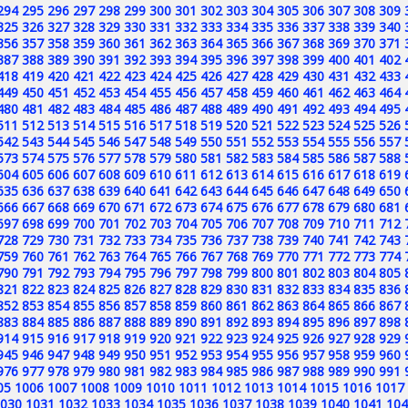
294
295
296
297
298
299
300
301
302
303
304
305
306
307
308
309
325
326
327
328
329
330
331
332
333
334
335
336
337
338
339
340
356
357
358
359
360
361
362
363
364
365
366
367
368
369
370
371
387
388
389
390
391
392
393
394
395
396
397
398
399
400
401
402
418
419
420
421
422
423
424
425
426
427
428
429
430
431
432
433
449
450
451
452
453
454
455
456
457
458
459
460
461
462
463
464
480
481
482
483
484
485
486
487
488
489
490
491
492
493
494
495
511
512
513
514
515
516
517
518
519
520
521
522
523
524
525
526
542
543
544
545
546
547
548
549
550
551
552
553
554
555
556
557
573
574
575
576
577
578
579
580
581
582
583
584
585
586
587
588
604
605
606
607
608
609
610
611
612
613
614
615
616
617
618
619
635
636
637
638
639
640
641
642
643
644
645
646
647
648
649
650
666
667
668
669
670
671
672
673
674
675
676
677
678
679
680
681
697
698
699
700
701
702
703
704
705
706
707
708
709
710
711
712
728
729
730
731
732
733
734
735
736
737
738
739
740
741
742
743
759
760
761
762
763
764
765
766
767
768
769
770
771
772
773
774
790
791
792
793
794
795
796
797
798
799
800
801
802
803
804
805
821
822
823
824
825
826
827
828
829
830
831
832
833
834
835
836
852
853
854
855
856
857
858
859
860
861
862
863
864
865
866
867
883
884
885
886
887
888
889
890
891
892
893
894
895
896
897
898
914
915
916
917
918
919
920
921
922
923
924
925
926
927
928
929
945
946
947
948
949
950
951
952
953
954
955
956
957
958
959
960
976
977
978
979
980
981
982
983
984
985
986
987
988
989
990
991
05
1006
1007
1008
1009
1010
1011
1012
1013
1014
1015
1016
1017
030
1031
1032
1033
1034
1035
1036
1037
1038
1039
1040
1041
104