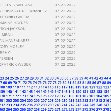
I ESTEVEZSANTANA
07-22-2022
N LUISMARTIN FERNANDEZ
07-22-2022
NTONIO GARCIA
07-22-2022
RMAINE HAYNES
07-22-2022
ERON JACKSON
07-22-2022
KIMBALL
07-22-2022
IAN MANZANARES
07-22-2022
CORY MOSLEY
07-22-2022
URPHY
07-22-2022
ETERSEN
07-22-2022
TZPATRICK WEBER
07-22-2022
23
24
25
26
27
28
29
30
31
32
33
34
35
36
37
38
39
40
41
42
43
44
4
7
68
69
70
71
72
73
74
75
76
77
78
79
80
81
82
83
84
85
86
87
88
89
108
109
110
111
112
113
114
115
116
117
118
119
120
121
122
123
139
140
141
142
143
144
145
146
147
148
149
150
151
152
153
154
170
171
172
173
174
175
176
177
178
179
180
181
182
183
184
185
201
202
203
204
205
206
207
208
209
210
211
212
213
214
215
216
232
233
234
235
236
237
238
239
240
241
242
243
244
245
246
247
263
264
265
266
267
268
269
270
271
272
273
274
275
276
277
278