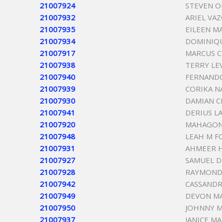
21007924
STEVEN O
21007932
ARIEL VA
21007935
EILEEN M
21007934
DOMINIQU
21007917
MARCUS C
21007938
TERRY LE
21007940
FERNAND
21007939
CORIKA N
21007930
DAMIAN 
21007941
DERIUS L
21007920
MAHAGONY
21007948
LEAH M F
21007931
AHMEER 
21007927
SAMUEL 
21007928
RAYMOND 
21007942
CASSANDR
21007949
DEVON M
21007950
JOHNNY M
21007937
JANICE M