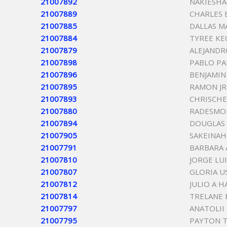
21007892
NAKIESH
21007889
CHARLES
21007885
DALLAS M
21007884
TYREE K
21007879
ALEJAND
21007898
PABLO PA
21007896
BENJAMIN
21007895
RAMON JR
21007893
CHRISCHE
21007880
RADESMON
21007894
DOUGLAS
21007905
SAKEINAH
21007791
BARBARA 
21007810
JORGE LU
21007807
GLORIA U
21007812
JULIO A 
21007814
TRELANE
21007797
ANATOLII
21007795
PAYTON 