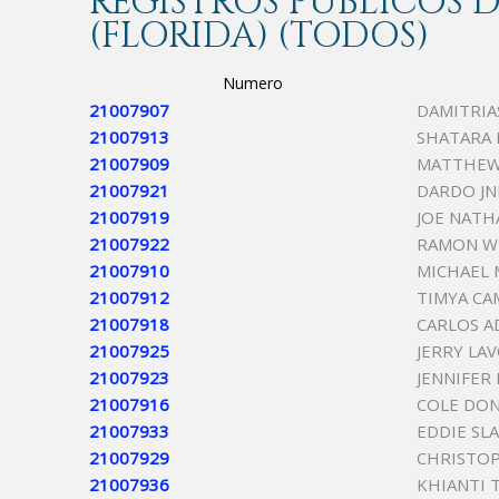
REGISTROS PÚBLICOS
(FLORIDA) (TODOS)
Numero
21007907
DAMITRIA
21007913
SHATARA 
21007909
MATTHEW
21007921
DARDO JN
21007919
JOE NATHA
21007922
RAMON W
21007910
MICHAEL
21007912
TIMYA C
21007918
CARLOS A
21007925
JERRY LA
21007923
JENNIFER
21007916
COLE DON
21007933
EDDIE SL
21007929
CHRISTOP
21007936
KHIANTI 