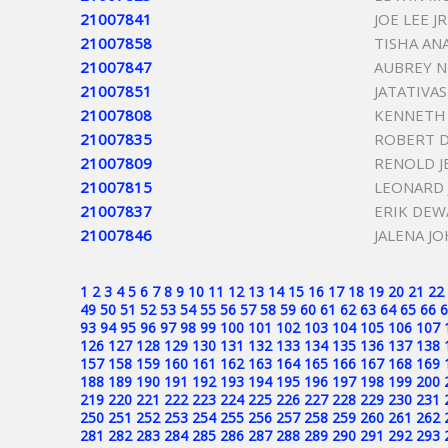
21007841
JOE LEE J
21007858
TISHA AN
21007847
AUBREY N
21007851
JATATIVA
21007808
KENNETH 
21007835
ROBERT 
21007809
RENOLD J
21007815
LEONARD 
21007837
ERIK DEW
21007846
JALENA J
1
2
3
4
5
6
7
8
9
10
11
12
13
14
15
16
17
18
19
20
21
22
49
50
51
52
53
54
55
56
57
58
59
60
61
62
63
64
65
66
6
93
94
95
96
97
98
99
100
101
102
103
104
105
106
107
126
127
128
129
130
131
132
133
134
135
136
137
138
157
158
159
160
161
162
163
164
165
166
167
168
169
188
189
190
191
192
193
194
195
196
197
198
199
200
219
220
221
222
223
224
225
226
227
228
229
230
231
250
251
252
253
254
255
256
257
258
259
260
261
262
281
282
283
284
285
286
287
288
289
290
291
292
293