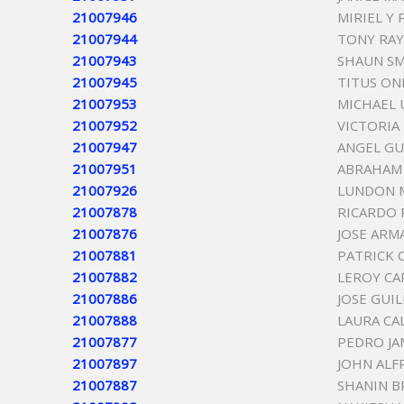
21007946
MIRIEL Y
21007944
TONY RAY
21007943
SHAUN S
21007945
TITUS ON
21007953
MICHAEL 
21007952
VICTORIA
21007947
ANGEL GU
21007951
ABRAHAM
21007926
LUNDON 
21007878
RICARDO 
21007876
JOSE ARM
21007881
PATRICK 
21007882
LEROY CA
21007886
JOSE GUI
21007888
LAURA C
21007877
PEDRO JA
21007897
JOHN ALF
21007887
SHANIN B