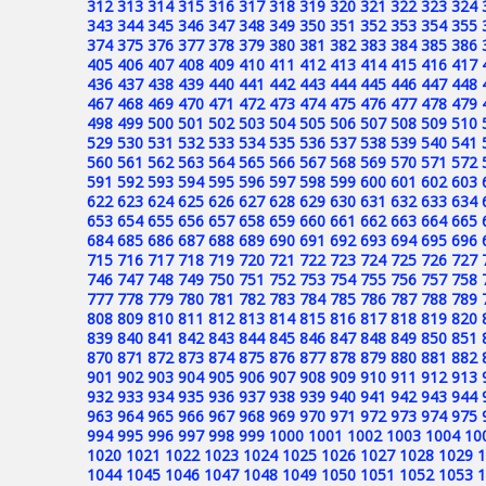
312
313
314
315
316
317
318
319
320
321
322
323
324
343
344
345
346
347
348
349
350
351
352
353
354
355
374
375
376
377
378
379
380
381
382
383
384
385
386
405
406
407
408
409
410
411
412
413
414
415
416
417
436
437
438
439
440
441
442
443
444
445
446
447
448
467
468
469
470
471
472
473
474
475
476
477
478
479
498
499
500
501
502
503
504
505
506
507
508
509
510
529
530
531
532
533
534
535
536
537
538
539
540
541
560
561
562
563
564
565
566
567
568
569
570
571
572
591
592
593
594
595
596
597
598
599
600
601
602
603
622
623
624
625
626
627
628
629
630
631
632
633
634
653
654
655
656
657
658
659
660
661
662
663
664
665
684
685
686
687
688
689
690
691
692
693
694
695
696
715
716
717
718
719
720
721
722
723
724
725
726
727
746
747
748
749
750
751
752
753
754
755
756
757
758
777
778
779
780
781
782
783
784
785
786
787
788
789
808
809
810
811
812
813
814
815
816
817
818
819
820
839
840
841
842
843
844
845
846
847
848
849
850
851
870
871
872
873
874
875
876
877
878
879
880
881
882
901
902
903
904
905
906
907
908
909
910
911
912
913
932
933
934
935
936
937
938
939
940
941
942
943
944
963
964
965
966
967
968
969
970
971
972
973
974
975
994
995
996
997
998
999
1000
1001
1002
1003
1004
10
1020
1021
1022
1023
1024
1025
1026
1027
1028
1029
1
1044
1045
1046
1047
1048
1049
1050
1051
1052
1053
1