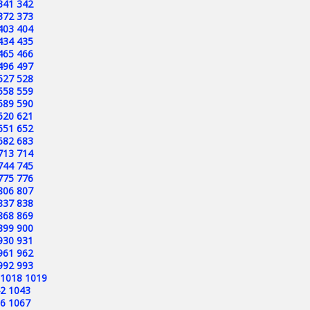
341
342
372
373
403
404
434
435
465
466
496
497
527
528
558
559
589
590
620
621
651
652
682
683
713
714
744
745
775
776
806
807
837
838
868
869
899
900
930
931
961
962
992
993
1018
1019
2
1043
6
1067