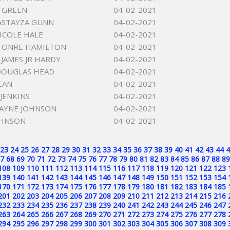
R GREEN
04-02-2021
ASTAYZA GUNN
04-02-2021
ICOLE HALE
04-02-2021
S ONRE HAMILTON
04-02-2021
JAMES JR HARDY
04-02-2021
DOUGLAS HEAD
04-02-2021
EAN
04-02-2021
JENKINS
04-02-2021
AYNE JOHNSON
04-02-2021
OHNSON
04-02-2021
23
24
25
26
27
28
29
30
31
32
33
34
35
36
37
38
39
40
41
42
43
44
4
7
68
69
70
71
72
73
74
75
76
77
78
79
80
81
82
83
84
85
86
87
88
89
108
109
110
111
112
113
114
115
116
117
118
119
120
121
122
123
139
140
141
142
143
144
145
146
147
148
149
150
151
152
153
154
170
171
172
173
174
175
176
177
178
179
180
181
182
183
184
185
201
202
203
204
205
206
207
208
209
210
211
212
213
214
215
216
232
233
234
235
236
237
238
239
240
241
242
243
244
245
246
247
263
264
265
266
267
268
269
270
271
272
273
274
275
276
277
278
294
295
296
297
298
299
300
301
302
303
304
305
306
307
308
309