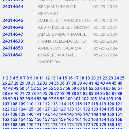
24014644
BENJAMIN TAYLOR
05-29-2024
BERNARD
24014646
DANIELLE TIARRA BETTIS
05-29-2024
24014648
KEVIN JAMES LEE BROWN
05-29-2024
24014647
JAMES BYRDON DANIEL
05-29-2024
24014639
FRANK DELGADOCOTO
05-29-2024
24014653
ANDERSON GALARZA
05-29-2024
24014641
CHARLES MICHAEL
05-29-2024
HARRISON
1
2
3
4
5
6
7
8
9
10
11
12
13
14
15
16
17
18
19
20
21
22
23
24
25
26
27
28
29
30
31
32
33
34
35
36
37
38
39
40
41
42
43
44
45
46
47
48
49
50
51
52
53
54
55
56
57
58
59
60
61
62
63
64
65
66
67
68
69
70
71
72
73
74
75
76
77
78
79
80
81
82
83
84
85
86
87
88
89
90
91
92
93
94
95
96
97
98
99
100
101
102
103
104
105
106
107
108
109
110
111
112
113
114
115
116
117
118
119
120
121
122
123
124
125
126
127
128
129
130
131
132
133
134
135
136
137
138
139
140
141
142
143
144
145
146
147
148
149
150
151
152
153
154
155
156
157
158
159
160
161
162
163
164
165
166
167
168
169
170
171
172
173
174
175
176
177
178
179
180
181