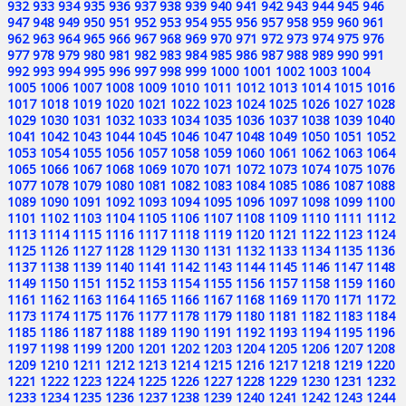
932
933
934
935
936
937
938
939
940
941
942
943
944
945
946
947
948
949
950
951
952
953
954
955
956
957
958
959
960
961
962
963
964
965
966
967
968
969
970
971
972
973
974
975
976
977
978
979
980
981
982
983
984
985
986
987
988
989
990
991
992
993
994
995
996
997
998
999
1000
1001
1002
1003
1004
1005
1006
1007
1008
1009
1010
1011
1012
1013
1014
1015
1016
1017
1018
1019
1020
1021
1022
1023
1024
1025
1026
1027
1028
1029
1030
1031
1032
1033
1034
1035
1036
1037
1038
1039
1040
1041
1042
1043
1044
1045
1046
1047
1048
1049
1050
1051
1052
1053
1054
1055
1056
1057
1058
1059
1060
1061
1062
1063
1064
1065
1066
1067
1068
1069
1070
1071
1072
1073
1074
1075
1076
1077
1078
1079
1080
1081
1082
1083
1084
1085
1086
1087
1088
1089
1090
1091
1092
1093
1094
1095
1096
1097
1098
1099
1100
1101
1102
1103
1104
1105
1106
1107
1108
1109
1110
1111
1112
1113
1114
1115
1116
1117
1118
1119
1120
1121
1122
1123
1124
1125
1126
1127
1128
1129
1130
1131
1132
1133
1134
1135
1136
1137
1138
1139
1140
1141
1142
1143
1144
1145
1146
1147
1148
1149
1150
1151
1152
1153
1154
1155
1156
1157
1158
1159
1160
1161
1162
1163
1164
1165
1166
1167
1168
1169
1170
1171
1172
1173
1174
1175
1176
1177
1178
1179
1180
1181
1182
1183
1184
1185
1186
1187
1188
1189
1190
1191
1192
1193
1194
1195
1196
1197
1198
1199
1200
1201
1202
1203
1204
1205
1206
1207
1208
1209
1210
1211
1212
1213
1214
1215
1216
1217
1218
1219
1220
1221
1222
1223
1224
1225
1226
1227
1228
1229
1230
1231
1232
1233
1234
1235
1236
1237
1238
1239
1240
1241
1242
1243
1244