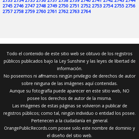
2733
2734
2735
2736
2737
2738
2739
2740
2741
2742
2743
2744
2745
2746
2747
2748
2749
2750
2751
2752
2753
2754
2755
2756
2757
2758
2759
2760
2761
2762
2763
2764
Todo el contenido de este sitio web se obtuvo de los registros
públicos publicados bajo la Ley Sunshine y las leyes de libertad de
información.
No poseemos ni afirmamos ningún privilegio de derechos de autor
sobre ninguna de las imágenes aquí contenidas.
Aunque su fotografía puede aparecer en este sitio web, NO
posee los derechos de autor de la misma.
Las imágenes de estas páginas se volvieron a publicar de
registros públicos; como tal, ningún individuo o entidad los posee.
Pertenecen a la ciudadanía en general.
OrangePublicRecords.com posee solo este nombre de dominio y
el diseño del sitio web.