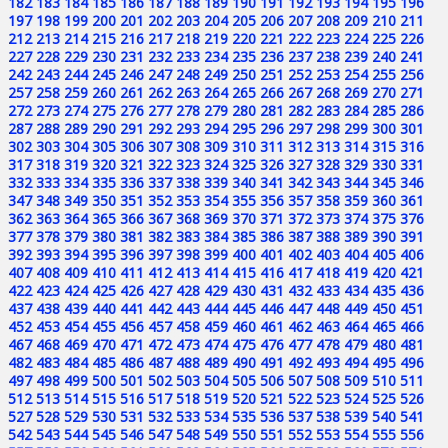
182
183
184
185
186
187
188
189
190
191
192
193
194
195
196
197
198
199
200
201
202
203
204
205
206
207
208
209
210
211
212
213
214
215
216
217
218
219
220
221
222
223
224
225
226
227
228
229
230
231
232
233
234
235
236
237
238
239
240
241
242
243
244
245
246
247
248
249
250
251
252
253
254
255
256
257
258
259
260
261
262
263
264
265
266
267
268
269
270
271
272
273
274
275
276
277
278
279
280
281
282
283
284
285
286
287
288
289
290
291
292
293
294
295
296
297
298
299
300
301
302
303
304
305
306
307
308
309
310
311
312
313
314
315
316
317
318
319
320
321
322
323
324
325
326
327
328
329
330
331
332
333
334
335
336
337
338
339
340
341
342
343
344
345
346
347
348
349
350
351
352
353
354
355
356
357
358
359
360
361
362
363
364
365
366
367
368
369
370
371
372
373
374
375
376
377
378
379
380
381
382
383
384
385
386
387
388
389
390
391
392
393
394
395
396
397
398
399
400
401
402
403
404
405
406
407
408
409
410
411
412
413
414
415
416
417
418
419
420
421
422
423
424
425
426
427
428
429
430
431
432
433
434
435
436
437
438
439
440
441
442
443
444
445
446
447
448
449
450
451
452
453
454
455
456
457
458
459
460
461
462
463
464
465
466
467
468
469
470
471
472
473
474
475
476
477
478
479
480
481
482
483
484
485
486
487
488
489
490
491
492
493
494
495
496
497
498
499
500
501
502
503
504
505
506
507
508
509
510
511
512
513
514
515
516
517
518
519
520
521
522
523
524
525
526
527
528
529
530
531
532
533
534
535
536
537
538
539
540
541
542
543
544
545
546
547
548
549
550
551
552
553
554
555
556