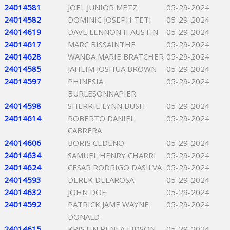
24014581
JOEL JUNIOR METZ
05-29-2024
24014582
DOMINIC JOSEPH TETI
05-29-2024
24014619
DAVE LENNON II AUSTIN
05-29-2024
24014617
MARC BISSAINTHE
05-29-2024
24014628
WANDA MARIE BRATCHER
05-29-2024
24014585
JAHEIM JOSHUA BROWN
05-29-2024
24014597
PHINESIA
05-29-2024
BURLESONNAPIER
24014598
SHERRIE LYNN BUSH
05-29-2024
24014614
ROBERTO DANIEL
05-29-2024
CABRERA
24014606
BORIS CEDENO
05-29-2024
24014634
SAMUEL HENRY CHARRI
05-29-2024
24014624
CESAR RODRIGO DASILVA
05-29-2024
24014593
DEREK DELAROSA
05-29-2024
24014632
JOHN DOE
05-29-2024
24014592
PATRICK JAME WAYNE
05-29-2024
DONALD
24014615
KRISTIN RENEA EIDSON
05-29-2024