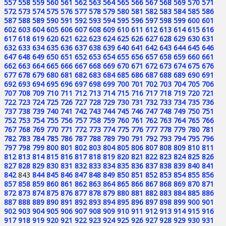
557
558
559
560
561
562
563
564
565
566
567
568
569
570
571
572
573
574
575
576
577
578
579
580
581
582
583
584
585
586
587
588
589
590
591
592
593
594
595
596
597
598
599
600
601
602
603
604
605
606
607
608
609
610
611
612
613
614
615
616
617
618
619
620
621
622
623
624
625
626
627
628
629
630
631
632
633
634
635
636
637
638
639
640
641
642
643
644
645
646
647
648
649
650
651
652
653
654
655
656
657
658
659
660
661
662
663
664
665
666
667
668
669
670
671
672
673
674
675
676
677
678
679
680
681
682
683
684
685
686
687
688
689
690
691
692
693
694
695
696
697
698
699
700
701
702
703
704
705
706
707
708
709
710
711
712
713
714
715
716
717
718
719
720
721
722
723
724
725
726
727
728
729
730
731
732
733
734
735
736
737
738
739
740
741
742
743
744
745
746
747
748
749
750
751
752
753
754
755
756
757
758
759
760
761
762
763
764
765
766
767
768
769
770
771
772
773
774
775
776
777
778
779
780
781
782
783
784
785
786
787
788
789
790
791
792
793
794
795
796
797
798
799
800
801
802
803
804
805
806
807
808
809
810
811
812
813
814
815
816
817
818
819
820
821
822
823
824
825
826
827
828
829
830
831
832
833
834
835
836
837
838
839
840
841
842
843
844
845
846
847
848
849
850
851
852
853
854
855
856
857
858
859
860
861
862
863
864
865
866
867
868
869
870
871
872
873
874
875
876
877
878
879
880
881
882
883
884
885
886
887
888
889
890
891
892
893
894
895
896
897
898
899
900
901
902
903
904
905
906
907
908
909
910
911
912
913
914
915
916
917
918
919
920
921
922
923
924
925
926
927
928
929
930
931