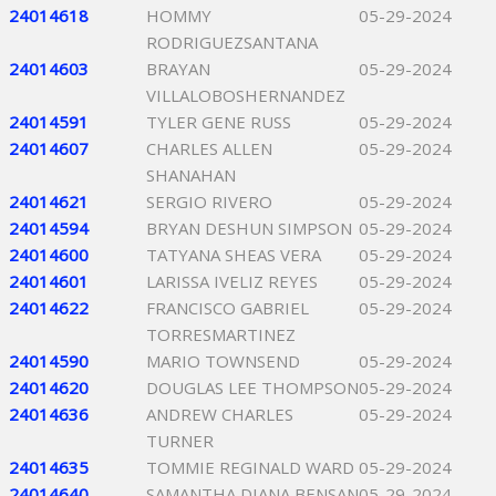
24014618
HOMMY
05-29-2024
RODRIGUEZSANTANA
24014603
BRAYAN
05-29-2024
VILLALOBOSHERNANDEZ
24014591
TYLER GENE RUSS
05-29-2024
24014607
CHARLES ALLEN
05-29-2024
SHANAHAN
24014621
SERGIO RIVERO
05-29-2024
24014594
BRYAN DESHUN SIMPSON
05-29-2024
24014600
TATYANA SHEAS VERA
05-29-2024
24014601
LARISSA IVELIZ REYES
05-29-2024
24014622
FRANCISCO GABRIEL
05-29-2024
TORRESMARTINEZ
24014590
MARIO TOWNSEND
05-29-2024
24014620
DOUGLAS LEE THOMPSON
05-29-2024
24014636
ANDREW CHARLES
05-29-2024
TURNER
24014635
TOMMIE REGINALD WARD
05-29-2024
24014640
SAMANTHA DIANA BENSAN
05-29-2024