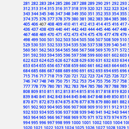
281
282
283
284
285
286
287
288
289
290
291
292
293
312
313
314
315
316
317
318
319
320
321
322
323
324
343
344
345
346
347
348
349
350
351
352
353
354
355
374
375
376
377
378
379
380
381
382
383
384
385
386
405
406
407
408
409
410
411
412
413
414
415
416
417
436
437
438
439
440
441
442
443
444
445
446
447
448
467
468
469
470
471
472
473
474
475
476
477
478
479
498
499
500
501
502
503
504
505
506
507
508
509
510
529
530
531
532
533
534
535
536
537
538
539
540
541
560
561
562
563
564
565
566
567
568
569
570
571
572
591
592
593
594
595
596
597
598
599
600
601
602
603
622
623
624
625
626
627
628
629
630
631
632
633
634
653
654
655
656
657
658
659
660
661
662
663
664
665
684
685
686
687
688
689
690
691
692
693
694
695
696
715
716
717
718
719
720
721
722
723
724
725
726
727
746
747
748
749
750
751
752
753
754
755
756
757
758
777
778
779
780
781
782
783
784
785
786
787
788
789
808
809
810
811
812
813
814
815
816
817
818
819
820
839
840
841
842
843
844
845
846
847
848
849
850
851
870
871
872
873
874
875
876
877
878
879
880
881
882
901
902
903
904
905
906
907
908
909
910
911
912
913
932
933
934
935
936
937
938
939
940
941
942
943
944
963
964
965
966
967
968
969
970
971
972
973
974
975
994
995
996
997
998
999
1000
1001
1002
1003
1004
10
1020
1021
1022
1023
1024
1025
1026
1027
1028
1029
1