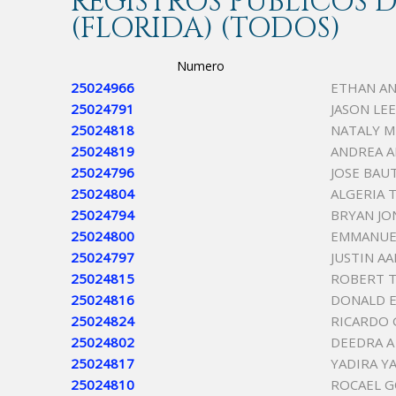
REGISTROS PÚBLICOS
(FLORIDA) (TODOS)
Numero
25024966
ETHAN A
25024791
JASON LE
25024818
NATALY M
25024819
ANDREA A
25024796
JOSE BAU
25024804
ALGERIA 
25024794
BRYAN JO
25024800
EMMANUE
25024797
JUSTIN A
25024815
ROBERT T
25024816
DONALD E
25024824
RICARDO 
25024802
DEEDRA A
25024817
YADIRA Y
25024810
ROCAEL 