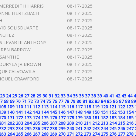
 MERREDITH HARRIS
08-17-2025
ANNE HERTZBACH
08-17-2025
H
08-17-2025
VID SOLISDUARTE
08-17-2025
ANCHEZ
08-17-2025
 LEVAR III ANTHONY
08-17-2025
UREN BARROW
08-17-2025
SSAINTHE
08-17-2025
DURYEA JR BROWN
08-17-2025
QUE CALVOAVILA
08-17-2025
MIGUEL CRAWFORD
08-17-2025
23
24
25
26
27
28
29
30
31
32
33
34
35
36
37
38
39
40
41
42
43
44
4
7
68
69
70
71
72
73
74
75
76
77
78
79
80
81
82
83
84
85
86
87
88
89
108
109
110
111
112
113
114
115
116
117
118
119
120
121
122
123
139
140
141
142
143
144
145
146
147
148
149
150
151
152
153
154
170
171
172
173
174
175
176
177
178
179
180
181
182
183
184
185
201
202
203
204
205
206
207
208
209
210
211
212
213
214
215
216
232
233
234
235
236
237
238
239
240
241
242
243
244
245
246
247
263
264
265
266
267
268
269
270
271
272
273
274
275
276
277
278