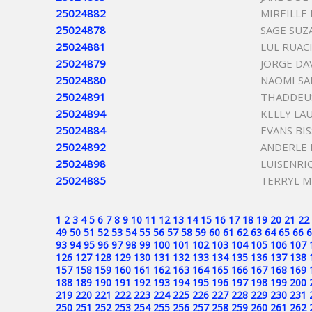
25024882
MIREILLE
25024878
SAGE SUZ
25024881
LUL RUAC
25024879
JORGE DA
25024880
NAOMI S
25024891
THADDEUS
25024894
KELLY LA
25024884
EVANS BI
25024892
ANDERLE 
25024898
LUISENRI
25024885
TERRYL 
1
2
3
4
5
6
7
8
9
10
11
12
13
14
15
16
17
18
19
20
21
22
49
50
51
52
53
54
55
56
57
58
59
60
61
62
63
64
65
66
6
93
94
95
96
97
98
99
100
101
102
103
104
105
106
107
126
127
128
129
130
131
132
133
134
135
136
137
138
157
158
159
160
161
162
163
164
165
166
167
168
169
188
189
190
191
192
193
194
195
196
197
198
199
200
219
220
221
222
223
224
225
226
227
228
229
230
231
250
251
252
253
254
255
256
257
258
259
260
261
262