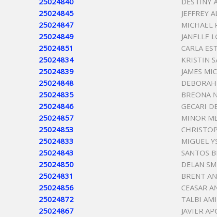
25024840
DESTINY 
25024845
JEFFREY 
25024847
MICHAEL 
25024849
JANELLE 
25024851
CARLA ES
25024834
KRISTIN 
25024839
JAMES MI
25024848
DEBORAH
25024835
BREONA 
25024846
GECARI 
25024857
MINOR M
25024853
CHRISTO
25024833
MIGUEL Y
25024843
SANTOS B
25024850
DELAN SM
25024831
BRENT A
25024856
CEASAR A
25024872
TALBI AM
25024867
JAVIER A