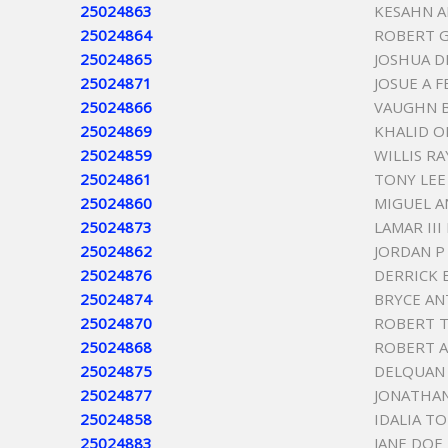
25024863
KESAHN A
25024864
ROBERT 
25024865
JOSHUA D
25024871
JOSUE A 
25024866
VAUGHN 
25024869
KHALID O
25024859
WILLIS R
25024861
TONY LE
25024860
MIGUEL A
25024873
LAMAR III
25024862
JORDAN P
25024876
DERRICK 
25024874
BRYCE AN
25024870
ROBERT 
25024868
ROBERT 
25024875
DELQUAN 
25024877
JONATHA
25024858
IDALIA T
25024883
JANE DOE