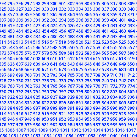
294
295
296
297
298
299
300
301
302
303
304
305
306
307
308
309
325
326
327
328
329
330
331
332
333
334
335
336
337
338
339
340
356
357
358
359
360
361
362
363
364
365
366
367
368
369
370
371
387
388
389
390
391
392
393
394
395
396
397
398
399
400
401
402
418
419
420
421
422
423
424
425
426
427
428
429
430
431
432
433
449
450
451
452
453
454
455
456
457
458
459
460
461
462
463
464
480
481
482
483
484
485
486
487
488
489
490
491
492
493
494
495
511
512
513
514
515
516
517
518
519
520
521
522
523
524
525
526
542
543
544
545
546
547
548
549
550
551
552
553
554
555
556
557
573
574
575
576
577
578
579
580
581
582
583
584
585
586
587
588
604
605
606
607
608
609
610
611
612
613
614
615
616
617
618
619
635
636
637
638
639
640
641
642
643
644
645
646
647
648
649
650
666
667
668
669
670
671
672
673
674
675
676
677
678
679
680
681
697
698
699
700
701
702
703
704
705
706
707
708
709
710
711
712
728
729
730
731
732
733
734
735
736
737
738
739
740
741
742
743
759
760
761
762
763
764
765
766
767
768
769
770
771
772
773
774
790
791
792
793
794
795
796
797
798
799
800
801
802
803
804
805
821
822
823
824
825
826
827
828
829
830
831
832
833
834
835
836
852
853
854
855
856
857
858
859
860
861
862
863
864
865
866
867
883
884
885
886
887
888
889
890
891
892
893
894
895
896
897
898
914
915
916
917
918
919
920
921
922
923
924
925
926
927
928
929
945
946
947
948
949
950
951
952
953
954
955
956
957
958
959
960
976
977
978
979
980
981
982
983
984
985
986
987
988
989
990
991
05
1006
1007
1008
1009
1010
1011
1012
1013
1014
1015
1016
1017
030
1031
1032
1033
1034
1035
1036
1037
1038
1039
1040
1041
104