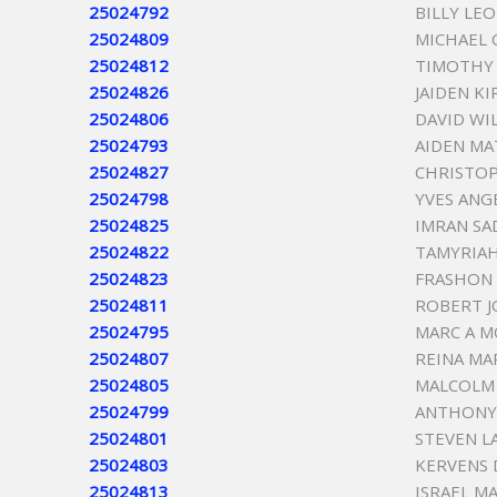
25024792
BILLY LE
25024809
MICHAEL 
25024812
TIMOTHY 
25024826
JAIDEN K
25024806
DAVID WI
25024793
AIDEN M
25024827
CHRISTOP
25024798
YVES ANG
25024825
IMRAN S
25024822
TAMYRIAH
25024823
FRASHON
25024811
ROBERT 
25024795
MARC A M
25024807
REINA MA
25024805
MALCOLM 
25024799
ANTHONY
25024801
STEVEN L
25024803
KERVENS 
25024813
ISRAEL M