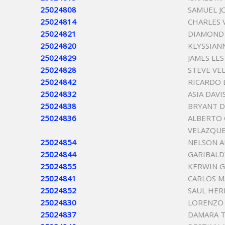
25024808
SAMUEL J
25024814
CHARLES
25024821
DIAMOND
25024820
KLYSSIAN
25024829
JAMES LES
25024828
STEVE VE
25024842
RICARDO 
25024832
ASIA DAVI
25024838
BRYANT 
25024836
ALBERTO
VELAZQU
25024854
NELSON A
25024844
GARIBALD
25024855
KERWIN 
25024841
CARLOS 
25024852
SAUL HER
25024830
LORENZO
25024837
DAMARA T