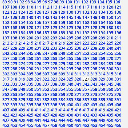
89
90
91
92
93
94
95
96
97
98
99
100
101
102
103
104
105
106
107
108
109
110
111
112
113
114
115
116
117
118
119
120
121
122
123
124
125
126
127
128
129
130
131
132
133
134
135
136
137
138
139
140
141
142
143
144
145
146
147
148
149
150
151
152
153
154
155
156
157
158
159
160
161
162
163
164
165
166
167
168
169
170
171
172
173
174
175
176
177
178
179
180
181
182
183
184
185
186
187
188
189
190
191
192
193
194
195
196
197
198
199
200
201
202
203
204
205
206
207
208
209
210
211
212
213
214
215
216
217
218
219
220
221
222
223
224
225
226
227
228
229
230
231
232
233
234
235
236
237
238
239
240
241
242
243
244
245
246
247
248
249
250
251
252
253
254
255
256
257
258
259
260
261
262
263
264
265
266
267
268
269
270
271
272
273
274
275
276
277
278
279
280
281
282
283
284
285
286
287
288
289
290
291
292
293
294
295
296
297
298
299
300
301
302
303
304
305
306
307
308
309
310
311
312
313
314
315
316
317
318
319
320
321
322
323
324
325
326
327
328
329
330
331
332
333
334
335
336
337
338
339
340
341
342
343
344
345
346
347
348
349
350
351
352
353
354
355
356
357
358
359
360
361
362
363
364
365
366
367
368
369
370
371
372
373
374
375
376
377
378
379
380
381
382
383
384
385
386
387
388
389
390
391
392
393
394
395
396
397
398
399
400
401
402
403
404
405
406
407
408
409
410
411
412
413
414
415
416
417
418
419
420
421
422
423
424
425
426
427
428
429
430
431
432
433
434
435
436
437
438
439
440
441
442
443
444
445
446
447
448
449
450
451
452
453
454
455
456
457
458
459
460
461
462
463
464
465
466