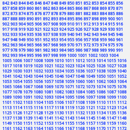
842
843
844
845
846
847
848
849
850
851
852
853
854
855
856
857
858
859
860
861
862
863
864
865
866
867
868
869
870
871
872
873
874
875
876
877
878
879
880
881
882
883
884
885
886
887
888
889
890
891
892
893
894
895
896
897
898
899
900
901
902
903
904
905
906
907
908
909
910
911
912
913
914
915
916
917
918
919
920
921
922
923
924
925
926
927
928
929
930
931
932
933
934
935
936
937
938
939
940
941
942
943
944
945
946
947
948
949
950
951
952
953
954
955
956
957
958
959
960
961
962
963
964
965
966
967
968
969
970
971
972
973
974
975
976
977
978
979
980
981
982
983
984
985
986
987
988
989
990
991
992
993
994
995
996
997
998
999
1000
1001
1002
1003
1004
1005
1006
1007
1008
1009
1010
1011
1012
1013
1014
1015
1016
1017
1018
1019
1020
1021
1022
1023
1024
1025
1026
1027
1028
1029
1030
1031
1032
1033
1034
1035
1036
1037
1038
1039
1040
1041
1042
1043
1044
1045
1046
1047
1048
1049
1050
1051
1052
1053
1054
1055
1056
1057
1058
1059
1060
1061
1062
1063
1064
1065
1066
1067
1068
1069
1070
1071
1072
1073
1074
1075
1076
1077
1078
1079
1080
1081
1082
1083
1084
1085
1086
1087
1088
1089
1090
1091
1092
1093
1094
1095
1096
1097
1098
1099
1100
1101
1102
1103
1104
1105
1106
1107
1108
1109
1110
1111
1112
1113
1114
1115
1116
1117
1118
1119
1120
1121
1122
1123
1124
1125
1126
1127
1128
1129
1130
1131
1132
1133
1134
1135
1136
1137
1138
1139
1140
1141
1142
1143
1144
1145
1146
1147
1148
1149
1150
1151
1152
1153
1154
1155
1156
1157
1158
1159
1160
1161
1162
1163
1164
1165
1166
1167
1168
1169
1170
1171
1172