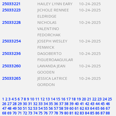
25033221
HAILEY LYNN EARY
10-24-2025
25033223
JICHOLE RENNEE
10-24-2025
ELDRIDGE
25033228
NICHOLAS
10-24-2025
VALENTINO
FEDORCHAK
25033254
JOSEPH WESLEY
10-24-2025
FENWICK
25033236
DAGOBERTO
10-24-2025
FIGUEROAAGUILAR
25033260
LAWANDA JEAN
10-24-2025
GOODEN
25033265
JESSICA LATRICE
10-24-2025
GORDON
1
2
3
4
5
6
7
8
9
10
11
12
13
14
15
16
17
18
19
20
21
22
23
24
25
26
27
28
29
30
31
32
33
34
35
36
37
38
39
40
41
42
43
44
45
46
47
48
49
50
51
52
53
54
55
56
57
58
59
60
61
62
63
64
65
66
67
68
69
70
71
72
73
74
75
76
77
78
79
80
81
82
83
84
85
86
87
88