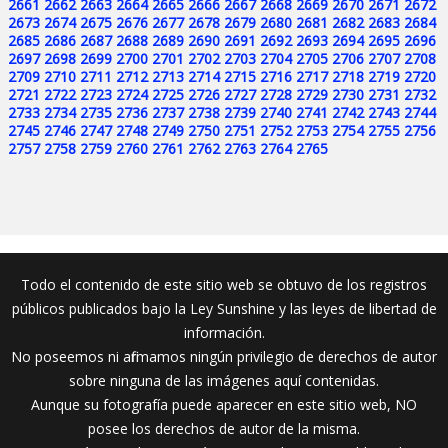
2661
2662
2663
2664
2665
2666
2667
2668
2669
2670
2671
2672
2673
2674
2675
2676
2677
2678
2679
2680
2681
2682
2683
2684
2685
2686
2687
2688
2689
2690
2691
2692
2693
2694
2695
2696
2697
2698
2699
2700
2701
2702
2703
2704
2705
2706
2707
2708
2709
2710
2711
2712
2713
2714
2715
2716
2717
2718
2719
2720
2721
2722
2723
2724
2725
2726
2727
2728
2729
2730
2731
2732
2733
2734
2735
2736
2737
2738
2739
2740
2741
2742
2743
2744
2745
2746
2747
2748
2749
2750
2751
2752
2753
2754
2755
2756
2757
2758
2759
2760
2761
2762
2763
2764
2765
Todo el contenido de este sitio web se obtuvo de los registros
públicos publicados bajo la Ley Sunshine y las leyes de libertad de
información.
No poseemos ni afirmamos ningún privilegio de derechos de autor
sobre ninguna de las imágenes aquí contenidas.
Aunque su fotografía puede aparecer en este sitio web, NO
posee los derechos de autor de la misma.