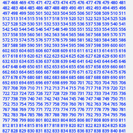
467
468
469
470
471
472
473
474
475
476
477
478
479
480
481
482
483
484
485
486
487
488
489
490
491
492
493
494
495
496
497
498
499
500
501
502
503
504
505
506
507
508
509
510
511
512
513
514
515
516
517
518
519
520
521
522
523
524
525
526
527
528
529
530
531
532
533
534
535
536
537
538
539
540
541
542
543
544
545
546
547
548
549
550
551
552
553
554
555
556
557
558
559
560
561
562
563
564
565
566
567
568
569
570
571
572
573
574
575
576
577
578
579
580
581
582
583
584
585
586
587
588
589
590
591
592
593
594
595
596
597
598
599
600
601
602
603
604
605
606
607
608
609
610
611
612
613
614
615
616
617
618
619
620
621
622
623
624
625
626
627
628
629
630
631
632
633
634
635
636
637
638
639
640
641
642
643
644
645
646
647
648
649
650
651
652
653
654
655
656
657
658
659
660
661
662
663
664
665
666
667
668
669
670
671
672
673
674
675
676
677
678
679
680
681
682
683
684
685
686
687
688
689
690
691
692
693
694
695
696
697
698
699
700
701
702
703
704
705
706
707
708
709
710
711
712
713
714
715
716
717
718
719
720
721
722
723
724
725
726
727
728
729
730
731
732
733
734
735
736
737
738
739
740
741
742
743
744
745
746
747
748
749
750
751
752
753
754
755
756
757
758
759
760
761
762
763
764
765
766
767
768
769
770
771
772
773
774
775
776
777
778
779
780
781
782
783
784
785
786
787
788
789
790
791
792
793
794
795
796
797
798
799
800
801
802
803
804
805
806
807
808
809
810
811
812
813
814
815
816
817
818
819
820
821
822
823
824
825
826
827
828
829
830
831
832
833
834
835
836
837
838
839
840
841